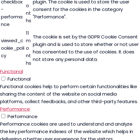
checkbox
plugin. The cookie is used to store the user
o
-
consent for the cookies in the category
nt
performa
"Performance".
hs
nce
11
The cookie is set by the GDPR Cookie Consent
viewed_c
m
plugin and is used to store whether or not user
ookie_poli
o
has consented to the use of cookies. It does
cy
nt
not store any personal data.
hs
Functional
Functional
Functional cookies help to perform certain functionalities like
sharing the content of the website on social media
platforms, collect feedbacks, and other third-party features.
Performance
Performance
Performance cookies are used to understand and analyze
the key performance indexes of the website which helps in
delivering a better user experience for the visitors.