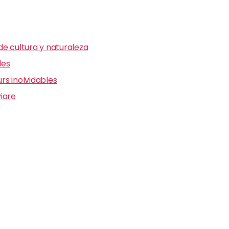
e cultura y naturaleza
les
s inolvidables
iare