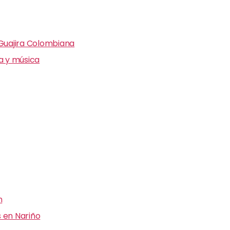
 Guajira Colombiana
ra y música
n
 en Nariño