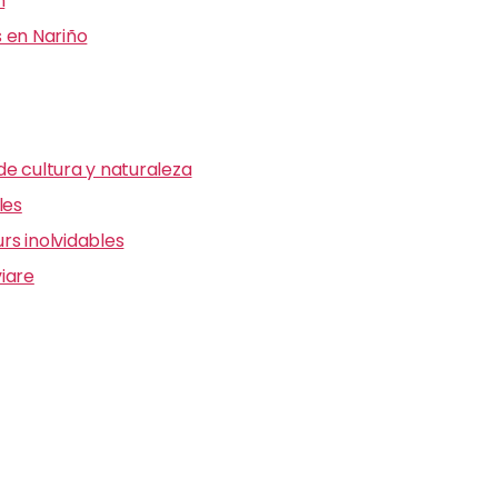
n
 en Nariño
e cultura y naturaleza
les
s inolvidables
iare