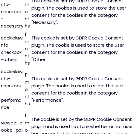
This cookie is set by GDPR Cookie Consent
nfo-
m
plugin. The cookies is used to store the user
checkbox
o
consent for the cookies in the category
-
nt
"Necessary".
necessary
hs
11
cookielawi
This cookie is set by GDPR Cookie Consent
m
nfo-
plugin. The cookie is used to store the user
o
checkbox
consent for the cookies in the category
nt
-others
"Other.
hs
cookielawi
11
nfo-
This cookie is set by GDPR Cookie Consent
m
checkbox
plugin. The cookie is used to store the user
o
-
consent for the cookies in the category
nt
performa
"Performance".
hs
nce
11
The cookie is set by the GDPR Cookie Consent
viewed_c
m
plugin and is used to store whether or not user
ookie_poli
o
has consented to the use of cookies. It does