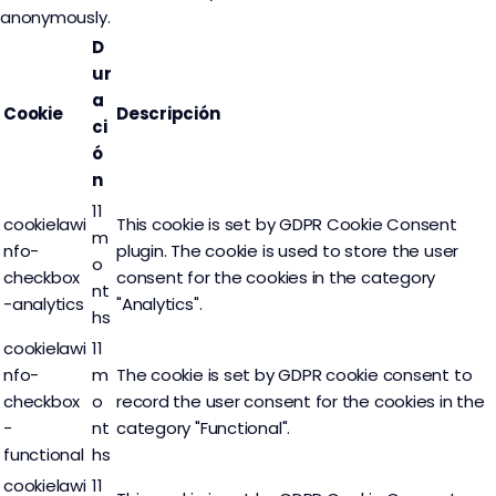
anonymously.
D
ur
a
Cookie
Descripción
ci
ó
n
11
cookielawi
This cookie is set by GDPR Cookie Consent
m
nfo-
plugin. The cookie is used to store the user
o
checkbox
consent for the cookies in the category
nt
-analytics
"Analytics".
hs
cookielawi
11
nfo-
m
The cookie is set by GDPR cookie consent to
checkbox
o
record the user consent for the cookies in the
-
nt
category "Functional".
functional
hs
cookielawi
11