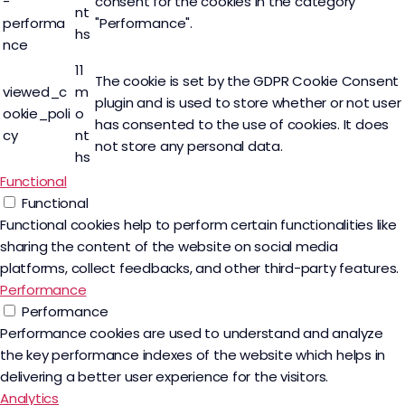
-
consent for the cookies in the category
nt
performa
"Performance".
hs
nce
11
The cookie is set by the GDPR Cookie Consent
viewed_c
m
plugin and is used to store whether or not user
ookie_poli
o
has consented to the use of cookies. It does
cy
nt
not store any personal data.
hs
Functional
Functional
Functional cookies help to perform certain functionalities like
sharing the content of the website on social media
platforms, collect feedbacks, and other third-party features.
Performance
Performance
Performance cookies are used to understand and analyze
the key performance indexes of the website which helps in
delivering a better user experience for the visitors.
Analytics