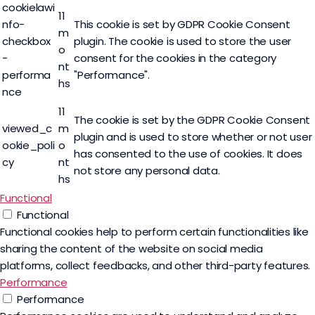
cookielawi
11
nfo-
This cookie is set by GDPR Cookie Consent
m
checkbox
plugin. The cookie is used to store the user
o
-
consent for the cookies in the category
nt
performa
"Performance".
hs
nce
11
The cookie is set by the GDPR Cookie Consent
viewed_c
m
plugin and is used to store whether or not user
ookie_poli
o
has consented to the use of cookies. It does
cy
nt
not store any personal data.
hs
Functional
Functional
Functional cookies help to perform certain functionalities like
sharing the content of the website on social media
platforms, collect feedbacks, and other third-party features.
Performance
Performance