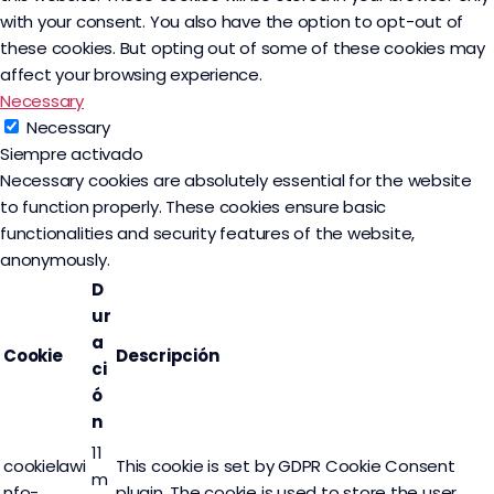
with your consent. You also have the option to opt-out of
these cookies. But opting out of some of these cookies may
affect your browsing experience.
Necessary
Necessary
Siempre activado
Necessary cookies are absolutely essential for the website
to function properly. These cookies ensure basic
functionalities and security features of the website,
anonymously.
D
ur
a
Cookie
Descripción
ci
ó
n
11
cookielawi
This cookie is set by GDPR Cookie Consent
m
nfo-
plugin. The cookie is used to store the user