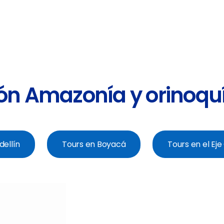
ión Amazonía y orinoqu
dellín
Tours en Boyacá
Tours en el Ej