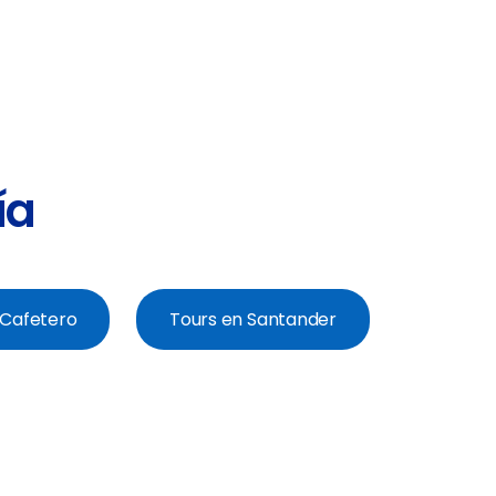
ía
e Cafetero
Tours en Santander