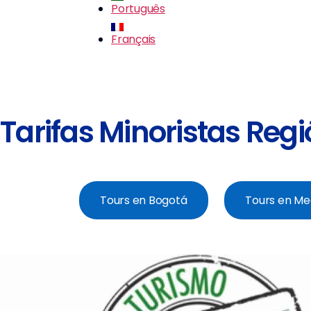
Português
Français
Tarifas Minoristas Reg
Tours en Bogotá
Tours en Me