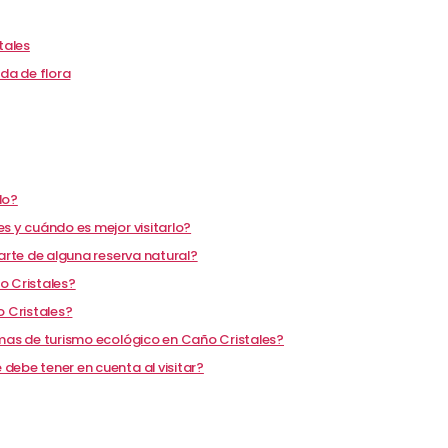
tales
ada de flora
do?
s y cuándo es mejor visitarlo?
parte de alguna reserva natural?
o Cristales?
o Cristales?
rmas de turismo ecológico en Caño Cristales?
debe tener en cuenta al visitar?