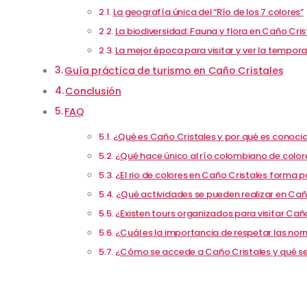
La geografía única del “Río de los 7 colores”
La biodiversidad: Fauna y flora en Caño Cris
La mejor época para visitar y ver la tempor
Guía práctica de turismo en Caño Cristales
Conclusión
FAQ
¿Qué es Caño Cristales y por qué es conoci
¿Qué hace único al río colombiano de colore
¿El rio de colores en Caño Cristales forma 
¿Qué actividades se pueden realizar en Cañ
¿Existen tours organizados para visitar Cañ
¿Cuál es la importancia de respetar las no
¿Cómo se accede a Caño Cristales y qué se 