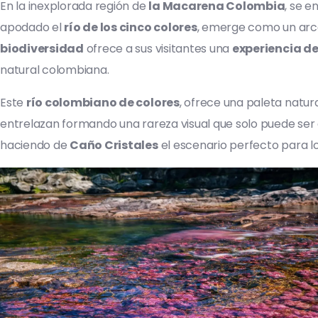
En la inexplorada región de
la Macarena Colombia
, se e
apodado el
río de los cinco colores
, emerge como un arco
biodiversidad
ofrece a sus visitantes una
experiencia de
natural colombiana.
Este
río colombiano de colores
, ofrece una paleta natur
entrelazan formando una rareza visual que solo puede ser a
haciendo de
Caño Cristales
el escenario perfecto para los