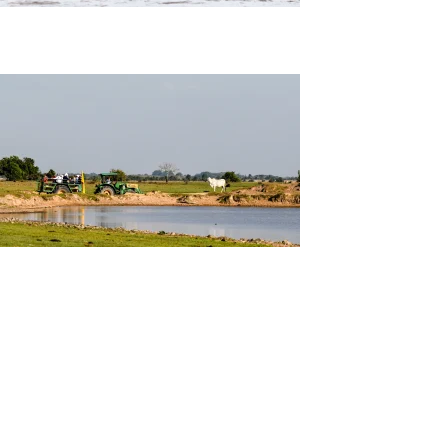
Tour Pasadía de Encanto: Safari en Casanare
Experiencia Llanera de Curiara en Casanare