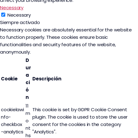
affect your browsing experience.
Necessary
Necessary
Siempre activado
Necessary cookies are absolutely essential for the website
to function properly. These cookies ensure basic
functionalities and security features of the website,
anonymously.
D
ur
a
Cookie
Descripción
ci
ó
n
11
cookielawi
This cookie is set by GDPR Cookie Consent
m
nfo-
plugin. The cookie is used to store the user
o
checkbox
consent for the cookies in the category
nt
-analytics
"Analytics".
hs