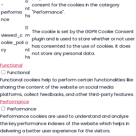
o
-
consent for the cookies in the category
nt
performa
"Performance".
hs
nce
11
The cookie is set by the GDPR Cookie Consent
viewed_c
m
plugin and is used to store whether or not user
ookie_poli
o
has consented to the use of cookies. It does
cy
nt
not store any personal data.
hs
Functional
Functional
Functional cookies help to perform certain functionalities like
sharing the content of the website on social media
platforms, collect feedbacks, and other third-party features.
Performance
Performance
Performance cookies are used to understand and analyze
the key performance indexes of the website which helps in
delivering a better user experience for the visitors.