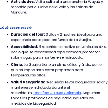
Actividades:
Visita cultural a una ranchería Wayuú y
recorrido por el
Cabo de la Vela
y las
salinas de
Manaure
.
¿Qué debes saber?
Duración del tour:
3 días y 2 noches, ideal para una
experiencia corta pero profunda de La Guajira.
Accesibilidad:
El recorrido se realiza en vehículos 4×4,
por lo que se recomienda ropa cómoda, protector
solar y agua para mantenerse hidratado.
Clima:
La Guajira tiene un clima cálido y árido, por lo
que es importante estar preparado para
temperaturas altas.
Salud y seguridad:
Recuerda llevar bloqueador solar y
mantenerse hidratado durante el
recorrido. En
Transfers & Tours Colombia
,
Seguimos
todos los protocolos de seguridad, incluidas las
medidas de bioseguridad