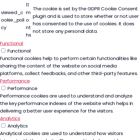
11
The cookie is set by the GDPR Cookie Consent
viewed_c
m
plugin and is used to store whether or not user
ookie_poli
o
has consented to the use of cookies. It does
cy
nt
not store any personal data.
hs
Functional
Functional
Functional cookies help to perform certain functionalities like
sharing the content of the website on social media
platforms, collect feedbacks, and other third-party features.
Performance
Performance
Performance cookies are used to understand and analyze
the key performance indexes of the website which helps in
delivering a better user experience for the visitors.
Analytics
Analytics
Analytical cookies are used to understand how visitors