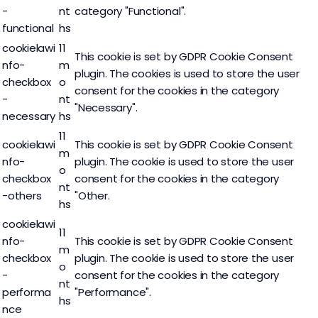
-
nt
category "Functional".
functional
hs
cookielawi
11
This cookie is set by GDPR Cookie Consent
nfo-
m
plugin. The cookies is used to store the user
checkbox
o
consent for the cookies in the category
-
nt
"Necessary".
necessary
hs
11
cookielawi
This cookie is set by GDPR Cookie Consent
m
nfo-
plugin. The cookie is used to store the user
o
checkbox
consent for the cookies in the category
nt
-others
"Other.
hs
cookielawi
11
nfo-
This cookie is set by GDPR Cookie Consent
m
checkbox
plugin. The cookie is used to store the user
o
-
consent for the cookies in the category
nt
performa
"Performance".
hs
nce