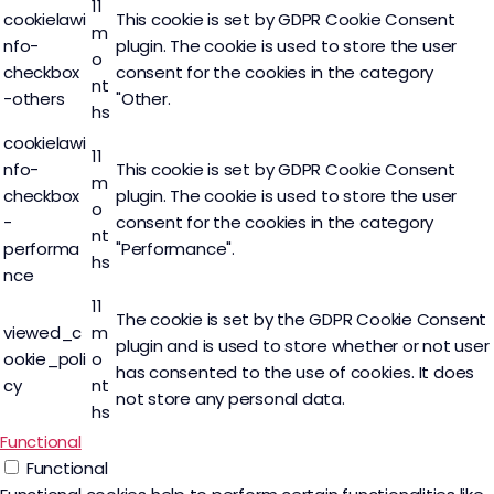
11
cookielawi
This cookie is set by GDPR Cookie Consent
m
nfo-
plugin. The cookie is used to store the user
o
checkbox
consent for the cookies in the category
nt
-others
"Other.
hs
cookielawi
11
nfo-
This cookie is set by GDPR Cookie Consent
m
checkbox
plugin. The cookie is used to store the user
o
-
consent for the cookies in the category
nt
performa
"Performance".
hs
nce
11
The cookie is set by the GDPR Cookie Consent
viewed_c
m
plugin and is used to store whether or not user
ookie_poli
o
has consented to the use of cookies. It does
cy
nt
not store any personal data.
hs
Functional
Functional