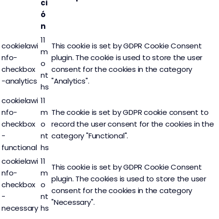
ci
ó
n
11
cookielawi
This cookie is set by GDPR Cookie Consent
m
nfo-
plugin. The cookie is used to store the user
o
checkbox
consent for the cookies in the category
nt
-analytics
"Analytics".
hs
cookielawi
11
nfo-
m
The cookie is set by GDPR cookie consent to
checkbox
o
record the user consent for the cookies in the
-
nt
category "Functional".
functional
hs
cookielawi
11
This cookie is set by GDPR Cookie Consent
nfo-
m
plugin. The cookies is used to store the user
checkbox
o
consent for the cookies in the category
-
nt
"Necessary".
necessary
hs