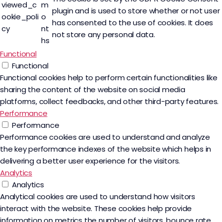
viewed_c
m
plugin and is used to store whether or not user
ookie_poli
o
has consented to the use of cookies. It does
cy
nt
not store any personal data.
hs
Functional
Functional
Functional cookies help to perform certain functionalities like
sharing the content of the website on social media
platforms, collect feedbacks, and other third-party features.
Performance
Performance
Performance cookies are used to understand and analyze
the key performance indexes of the website which helps in
delivering a better user experience for the visitors.
Analytics
Analytics
Analytical cookies are used to understand how visitors
interact with the website. These cookies help provide
information on metrics the number of visitors, bounce rate,