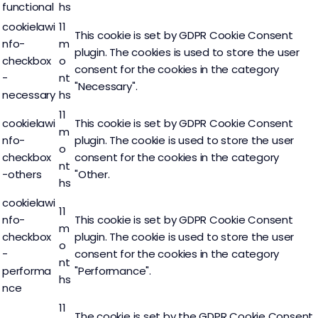
functional
hs
cookielawi
11
This cookie is set by GDPR Cookie Consent
nfo-
m
plugin. The cookies is used to store the user
checkbox
o
consent for the cookies in the category
-
nt
"Necessary".
necessary
hs
11
cookielawi
This cookie is set by GDPR Cookie Consent
m
nfo-
plugin. The cookie is used to store the user
o
checkbox
consent for the cookies in the category
nt
-others
"Other.
hs
cookielawi
11
nfo-
This cookie is set by GDPR Cookie Consent
m
checkbox
plugin. The cookie is used to store the user
o
-
consent for the cookies in the category
nt
performa
"Performance".
hs
nce
11
The cookie is set by the GDPR Cookie Consent