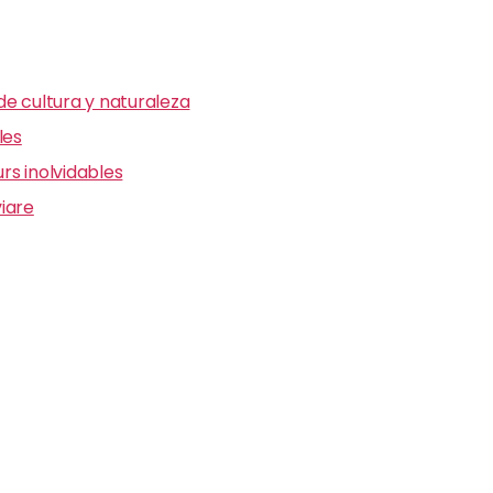
e cultura y naturaleza
les
s inolvidables
iare