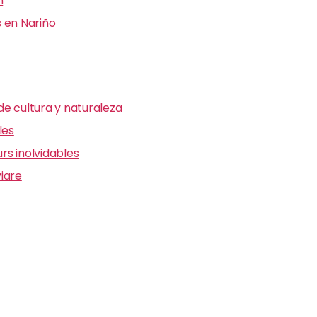
n
 en Nariño
e cultura y naturaleza
les
s inolvidables
iare