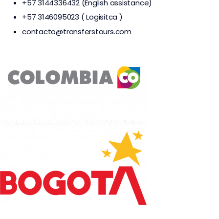
+57 3144336432 (English assistance)
+57 3146095023 ( Logisitca )
contacto@transferstours.com