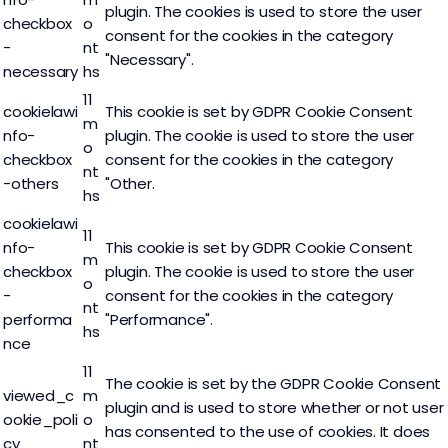
plugin. The cookies is used to store the user
checkbox
o
consent for the cookies in the category
-
nt
"Necessary".
necessary
hs
11
cookielawi
This cookie is set by GDPR Cookie Consent
m
nfo-
plugin. The cookie is used to store the user
o
checkbox
consent for the cookies in the category
nt
-others
"Other.
hs
cookielawi
11
nfo-
This cookie is set by GDPR Cookie Consent
m
checkbox
plugin. The cookie is used to store the user
o
-
consent for the cookies in the category
nt
performa
"Performance".
hs
nce
11
The cookie is set by the GDPR Cookie Consent
viewed_c
m
plugin and is used to store whether or not user
ookie_poli
o
has consented to the use of cookies. It does
cy
nt