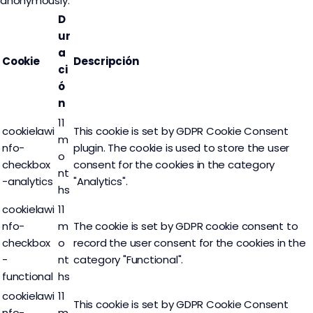
anonymously.
D
ur
a
Cookie
Descripción
ci
ó
n
11
cookielawi
This cookie is set by GDPR Cookie Consent
m
nfo-
plugin. The cookie is used to store the user
o
checkbox
consent for the cookies in the category
nt
-analytics
"Analytics".
hs
cookielawi
11
nfo-
m
The cookie is set by GDPR cookie consent to
checkbox
o
record the user consent for the cookies in the
-
nt
category "Functional".
functional
hs
cookielawi
11
This cookie is set by GDPR Cookie Consent
nfo-
m