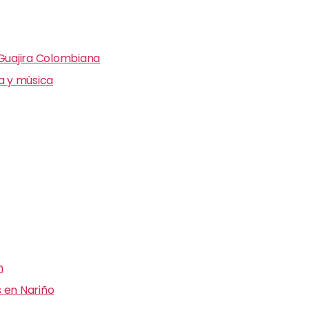
 Guajira Colombiana
ra y música
n
 en Nariño