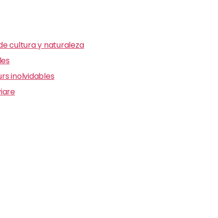
e cultura y naturaleza
les
s inolvidables
iare