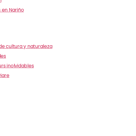
n
 en Nariño
e cultura y naturaleza
les
s inolvidables
iare