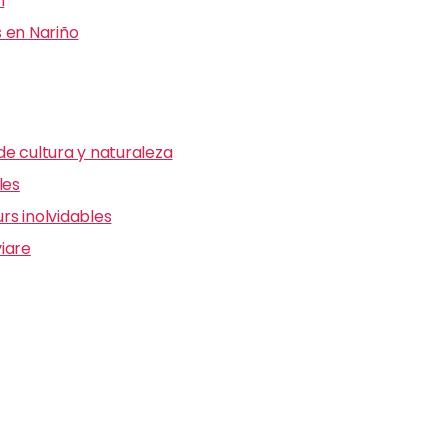
n
 en Nariño
e cultura y naturaleza
les
s inolvidables
iare