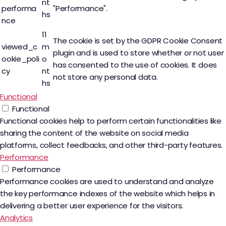
nt
performa
"Performance".
hs
nce
11
The cookie is set by the GDPR Cookie Consent
viewed_c
m
plugin and is used to store whether or not user
ookie_poli
o
has consented to the use of cookies. It does
cy
nt
not store any personal data.
hs
Functional
Functional
Functional cookies help to perform certain functionalities like
sharing the content of the website on social media
platforms, collect feedbacks, and other third-party features.
Performance
Performance
Performance cookies are used to understand and analyze
the key performance indexes of the website which helps in
delivering a better user experience for the visitors.
Analytics