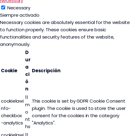
Necessary
Necessary
Siempre activado
Necessary cookies are absolutely essential for the website
to function properly. These cookies ensure basic
functionalities and security features of the website,
anonymously.
D
ur
a
Cookie
Descripción
ci
ó
n
11
cookielawi
This cookie is set by GDPR Cookie Consent
m
nfo-
plugin. The cookie is used to store the user
o
checkbox
consent for the cookies in the category
nt
-analytics
"Analytics".
hs
cookielawi
11