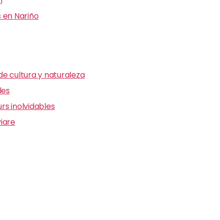
n
 en Nariño
e cultura y naturaleza
les
s inolvidables
iare