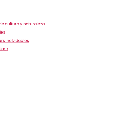
e cultura y naturaleza
les
s inolvidables
iare