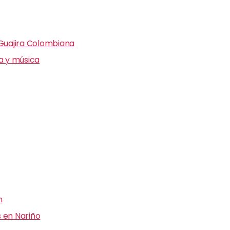
 Guajira Colombiana
ra y música
n
 en Nariño