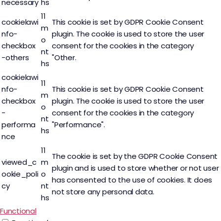
necessary
hs
11
cookielawi
This cookie is set by GDPR Cookie Consent
m
nfo-
plugin. The cookie is used to store the user
o
checkbox
consent for the cookies in the category
nt
-others
"Other.
hs
cookielawi
11
nfo-
This cookie is set by GDPR Cookie Consent
m
checkbox
plugin. The cookie is used to store the user
o
-
consent for the cookies in the category
nt
performa
"Performance".
hs
nce
11
The cookie is set by the GDPR Cookie Consent
viewed_c
m
plugin and is used to store whether or not user
ookie_poli
o
has consented to the use of cookies. It does
cy
nt
not store any personal data.
hs
Functional