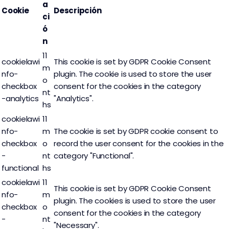
a
Cookie
Descripción
ci
ó
n
11
cookielawi
This cookie is set by GDPR Cookie Consent
m
nfo-
plugin. The cookie is used to store the user
o
checkbox
consent for the cookies in the category
nt
-analytics
"Analytics".
hs
cookielawi
11
nfo-
m
The cookie is set by GDPR cookie consent to
checkbox
o
record the user consent for the cookies in the
-
nt
category "Functional".
functional
hs
cookielawi
11
This cookie is set by GDPR Cookie Consent
nfo-
m
plugin. The cookies is used to store the user
checkbox
o
consent for the cookies in the category
-
nt
"Necessary".