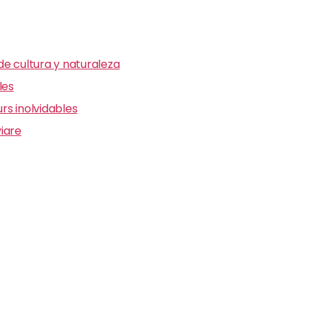
e cultura y naturaleza
les
s inolvidables
iare