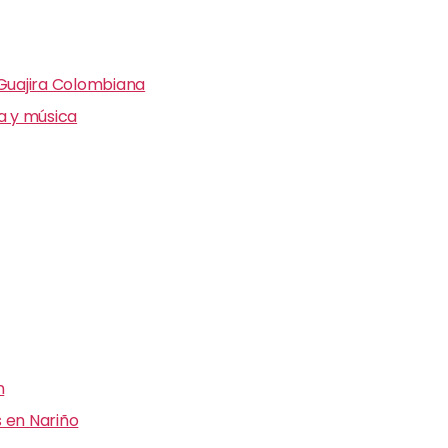
 Guajira Colombiana
ra y música
n
 en Nariño