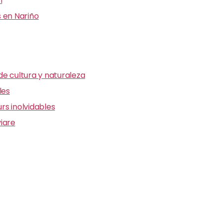
n
 en Nariño
e cultura y naturaleza
les
s inolvidables
iare