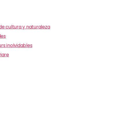
e cultura y naturaleza
les
s inolvidables
iare