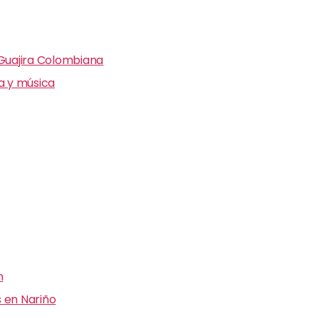
 Guajira Colombiana
ra y música
n
 en Nariño