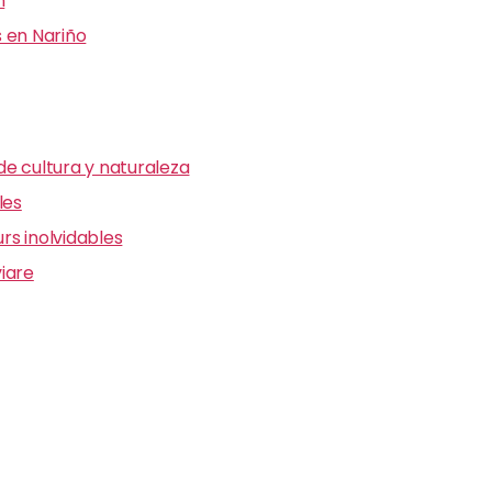
n
 en Nariño
e cultura y naturaleza
les
s inolvidables
iare