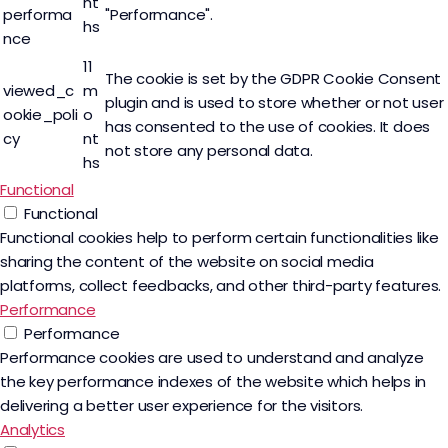
nt
performa
"Performance".
hs
nce
11
The cookie is set by the GDPR Cookie Consent
viewed_c
m
plugin and is used to store whether or not user
ookie_poli
o
has consented to the use of cookies. It does
cy
nt
not store any personal data.
hs
Functional
Functional
Functional cookies help to perform certain functionalities like
sharing the content of the website on social media
platforms, collect feedbacks, and other third-party features.
Performance
Performance
Performance cookies are used to understand and analyze
the key performance indexes of the website which helps in
delivering a better user experience for the visitors.
Analytics