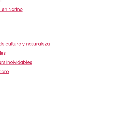
n
 en Nariño
e cultura y naturaleza
les
s inolvidables
iare