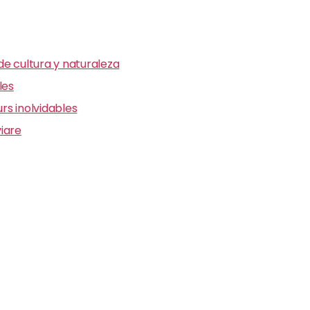
e cultura y naturaleza
les
s inolvidables
iare