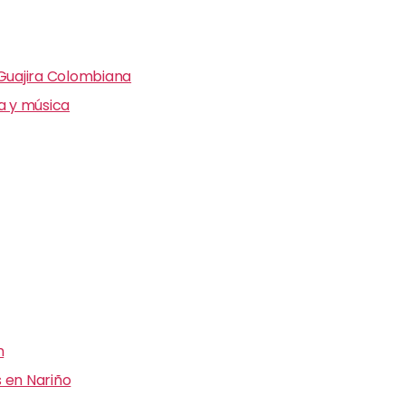
 Guajira Colombiana
ra y música
n
 en Nariño