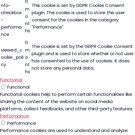
11
nfo-
This cookie is set by GDPR Cookie Consent
m
checkbox
plugin. The cookie is used to store the user
o
-
consent for the cookies in the category
nt
performa
"Performance".
hs
nce
11
The cookie is set by the GDPR Cookie Consent
viewed_c
m
plugin and is used to store whether or not user
ookie_poli
o
has consented to the use of cookies. It does
cy
nt
not store any personal data.
hs
Functional
Functional
Functional cookies help to perform certain functionalities like
sharing the content of the website on social media
platforms, collect feedbacks, and other third-party features.
Performance
Performance
Performance cookies are used to understand and analyze