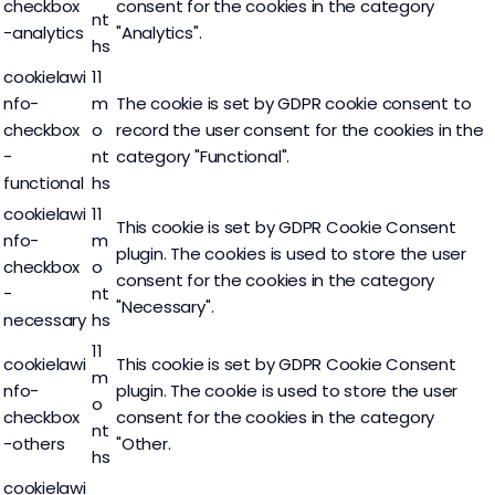
checkbox
consent for the cookies in the category
nt
-analytics
"Analytics".
hs
cookielawi
11
nfo-
m
The cookie is set by GDPR cookie consent to
checkbox
o
record the user consent for the cookies in the
-
nt
category "Functional".
functional
hs
cookielawi
11
This cookie is set by GDPR Cookie Consent
nfo-
m
plugin. The cookies is used to store the user
checkbox
o
consent for the cookies in the category
-
nt
"Necessary".
necessary
hs
11
cookielawi
This cookie is set by GDPR Cookie Consent
m
nfo-
plugin. The cookie is used to store the user
o
checkbox
consent for the cookies in the category
nt
-others
"Other.
hs
cookielawi