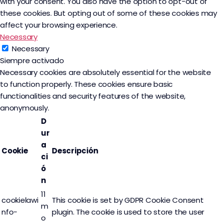
with your consent. You also have the option to opt-out of
these cookies. But opting out of some of these cookies may
affect your browsing experience.
Necessary
Necessary
Siempre activado
Necessary cookies are absolutely essential for the website
to function properly. These cookies ensure basic
functionalities and security features of the website,
anonymously.
D
ur
a
Cookie
Descripción
ci
ó
n
11
cookielawi
This cookie is set by GDPR Cookie Consent
m
nfo-
plugin. The cookie is used to store the user
o