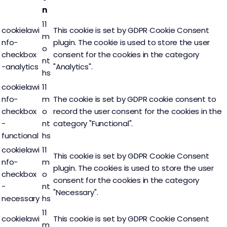
n
11
cookielawi
This cookie is set by GDPR Cookie Consent
m
nfo-
plugin. The cookie is used to store the user
o
checkbox
consent for the cookies in the category
nt
-analytics
"Analytics".
hs
cookielawi
11
nfo-
m
The cookie is set by GDPR cookie consent to
checkbox
o
record the user consent for the cookies in the
-
nt
category "Functional".
functional
hs
cookielawi
11
This cookie is set by GDPR Cookie Consent
nfo-
m
plugin. The cookies is used to store the user
checkbox
o
consent for the cookies in the category
-
nt
"Necessary".
necessary
hs
11
cookielawi
This cookie is set by GDPR Cookie Consent
m