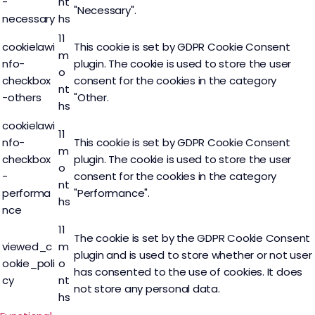
-
nt
"Necessary".
necessary
hs
11
cookielawi
This cookie is set by GDPR Cookie Consent
m
nfo-
plugin. The cookie is used to store the user
o
checkbox
consent for the cookies in the category
nt
-others
"Other.
hs
cookielawi
11
nfo-
This cookie is set by GDPR Cookie Consent
m
checkbox
plugin. The cookie is used to store the user
o
-
consent for the cookies in the category
nt
performa
"Performance".
hs
nce
11
The cookie is set by the GDPR Cookie Consent
viewed_c
m
plugin and is used to store whether or not user
ookie_poli
o
has consented to the use of cookies. It does
cy
nt
not store any personal data.
hs