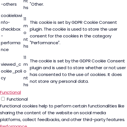
nt
-others
"Other.
hs
cookielawi
11
nfo-
This cookie is set by GDPR Cookie Consent
m
checkbox
plugin. The cookie is used to store the user
o
-
consent for the cookies in the category
nt
performa
"Performance".
hs
nce
11
The cookie is set by the GDPR Cookie Consent
viewed_c
m
plugin and is used to store whether or not user
ookie_poli
o
has consented to the use of cookies. It does
cy
nt
not store any personal data.
hs
Functional
Functional
Functional cookies help to perform certain functionalities like
sharing the content of the website on social media
platforms, collect feedbacks, and other third-party features.
Performance