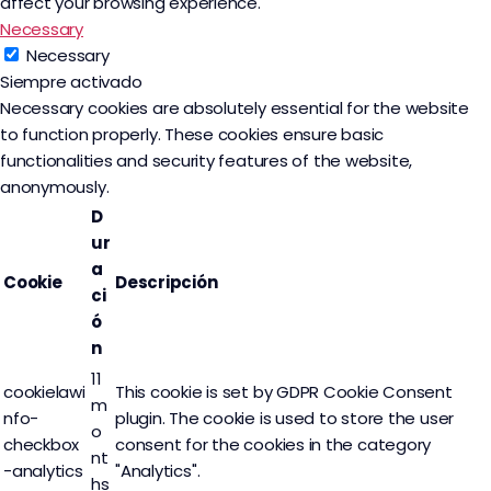
affect your browsing experience.
Necessary
Necessary
Siempre activado
Necessary cookies are absolutely essential for the website
to function properly. These cookies ensure basic
functionalities and security features of the website,
anonymously.
D
ur
a
Cookie
Descripción
ci
ó
n
11
cookielawi
This cookie is set by GDPR Cookie Consent
m
nfo-
plugin. The cookie is used to store the user
o
checkbox
consent for the cookies in the category
nt
-analytics
"Analytics".
hs