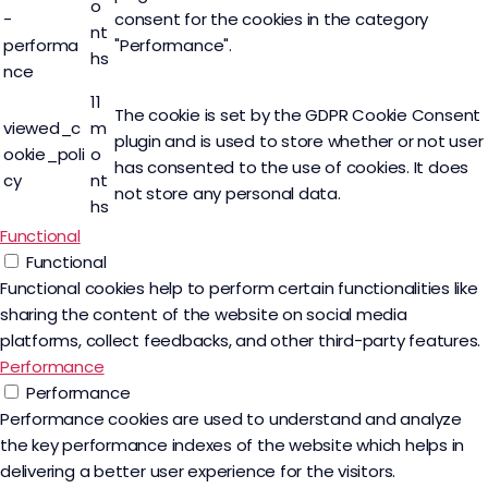
o
-
consent for the cookies in the category
nt
performa
"Performance".
hs
nce
11
The cookie is set by the GDPR Cookie Consent
viewed_c
m
plugin and is used to store whether or not user
ookie_poli
o
has consented to the use of cookies. It does
cy
nt
not store any personal data.
hs
Functional
Functional
Functional cookies help to perform certain functionalities like
sharing the content of the website on social media
platforms, collect feedbacks, and other third-party features.
Performance
Performance
Performance cookies are used to understand and analyze
the key performance indexes of the website which helps in
delivering a better user experience for the visitors.