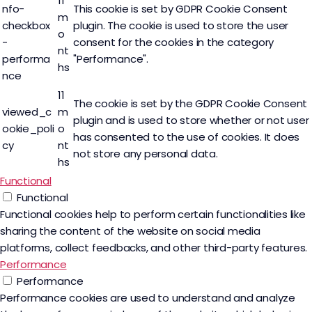
11
nfo-
This cookie is set by GDPR Cookie Consent
m
checkbox
plugin. The cookie is used to store the user
o
-
consent for the cookies in the category
nt
performa
"Performance".
hs
nce
11
The cookie is set by the GDPR Cookie Consent
viewed_c
m
plugin and is used to store whether or not user
ookie_poli
o
has consented to the use of cookies. It does
cy
nt
not store any personal data.
hs
Functional
Functional
Functional cookies help to perform certain functionalities like
sharing the content of the website on social media
platforms, collect feedbacks, and other third-party features.
Performance
Performance
Performance cookies are used to understand and analyze