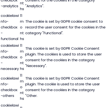
checkbox
consent for the cookies in the category
nt
-analytics
"Analytics".
hs
cookielawi
11
nfo-
m
The cookie is set by GDPR cookie consent to
checkbox
o
record the user consent for the cookies in the
-
nt
category "Functional".
functional
hs
cookielawi
11
This cookie is set by GDPR Cookie Consent
nfo-
m
plugin. The cookies is used to store the user
checkbox
o
consent for the cookies in the category
-
nt
"Necessary".
necessary
hs
11
cookielawi
This cookie is set by GDPR Cookie Consent
m
nfo-
plugin. The cookie is used to store the user
o
checkbox
consent for the cookies in the category
nt
-others
"Other.
hs
cookielawi