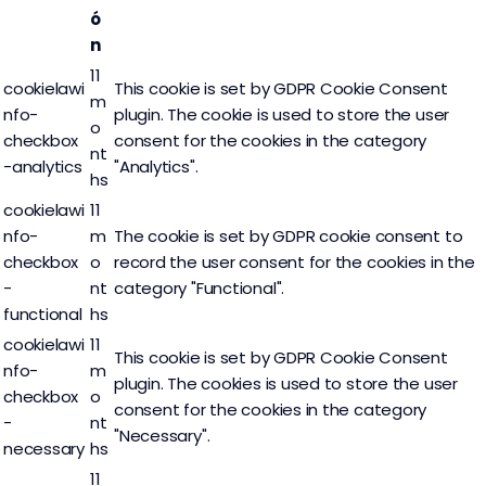
ó
n
11
cookielawi
This cookie is set by GDPR Cookie Consent
m
nfo-
plugin. The cookie is used to store the user
o
checkbox
consent for the cookies in the category
nt
-analytics
"Analytics".
hs
cookielawi
11
nfo-
m
The cookie is set by GDPR cookie consent to
checkbox
o
record the user consent for the cookies in the
-
nt
category "Functional".
functional
hs
cookielawi
11
This cookie is set by GDPR Cookie Consent
nfo-
m
plugin. The cookies is used to store the user
checkbox
o
consent for the cookies in the category
-
nt
"Necessary".
necessary
hs
11