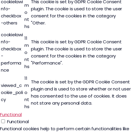
cookielawi
This cookie is set by GDPR Cookie Consent
m
nfo-
plugin. The cookie is used to store the user
o
checkbox
consent for the cookies in the category
nt
-others
"Other.
hs
cookielawi
11
nfo-
This cookie is set by GDPR Cookie Consent
m
checkbox
plugin. The cookie is used to store the user
o
-
consent for the cookies in the category
nt
performa
"Performance".
hs
nce
11
The cookie is set by the GDPR Cookie Consent
viewed_c
m
plugin and is used to store whether or not user
ookie_poli
o
has consented to the use of cookies. It does
cy
nt
not store any personal data.
hs
Functional
Functional
Functional cookies help to perform certain functionalities like