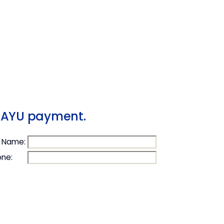
e PAYU payment.
l Name:
ne: