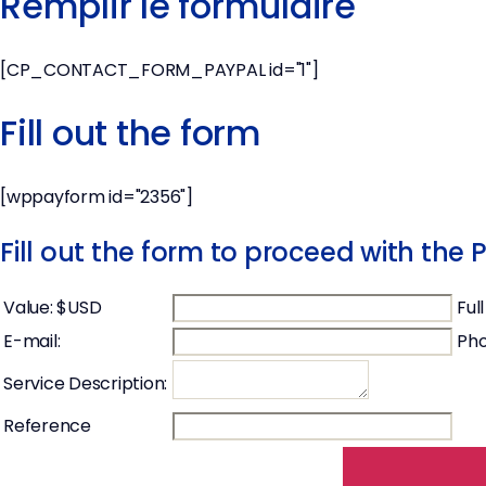
Remplir le formulaire
[CP_CONTACT_FORM_PAYPAL id="1"]
Fill out the form
[wppayform id="2356"]
Fill out the form to proceed with th
Value: $USD
Ful
E-mail:
Pho
Service Description:
Reference