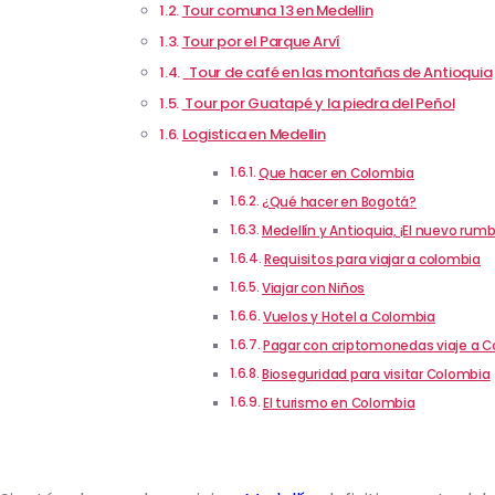
Tour comuna 13 en Medellin
Tour por el Parque Arví
Tour de café en las montañas de Antioquia
Tour por Guatapé y la piedra del Peñol
Logistica en Medellin
Que hacer en Colombia
¿Qué hacer en Bogotá?
Medellín y Antioquia, ¡El nuevo rumb
Requisitos para viajar a colombia
Viajar con Niños
Vuelos y Hotel a Colombia
Pagar con criptomonedas viaje a 
Bioseguridad para visitar Colombia
El turismo en Colombia