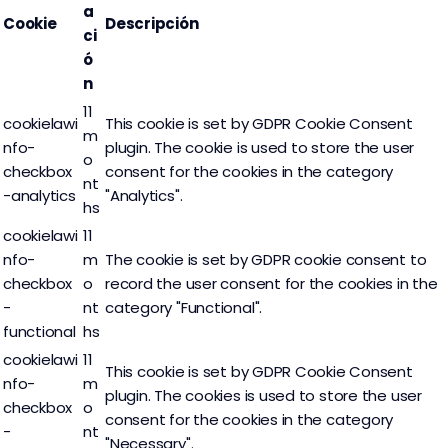
a
Cookie
Descripción
ci
ó
n
11
cookielawi
This cookie is set by GDPR Cookie Consent
m
nfo-
plugin. The cookie is used to store the user
o
checkbox
consent for the cookies in the category
nt
-analytics
"Analytics".
hs
cookielawi
11
nfo-
m
The cookie is set by GDPR cookie consent to
checkbox
o
record the user consent for the cookies in the
-
nt
category "Functional".
functional
hs
cookielawi
11
This cookie is set by GDPR Cookie Consent
nfo-
m
plugin. The cookies is used to store the user
checkbox
o
consent for the cookies in the category
-
nt
"Necessary".