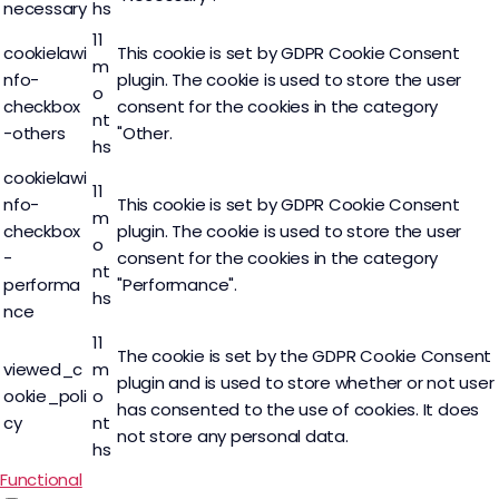
necessary
hs
11
cookielawi
This cookie is set by GDPR Cookie Consent
m
nfo-
plugin. The cookie is used to store the user
o
checkbox
consent for the cookies in the category
nt
-others
"Other.
hs
cookielawi
11
nfo-
This cookie is set by GDPR Cookie Consent
m
checkbox
plugin. The cookie is used to store the user
o
-
consent for the cookies in the category
nt
performa
"Performance".
hs
nce
11
The cookie is set by the GDPR Cookie Consent
viewed_c
m
plugin and is used to store whether or not user
ookie_poli
o
has consented to the use of cookies. It does
cy
nt
not store any personal data.
hs
Functional