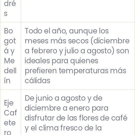
dré
s
Bo
Todo el año, aunque los
got
meses más secos (diciembre
á y
a febrero y julio a agosto) son
Me
ideales para quienes
dell
prefieren temperaturas más
ín
cálidas
De junio a agosto y de
Eje
diciembre a enero para
Caf
disfrutar de las flores de café
ete
y el clima fresco de la
ro