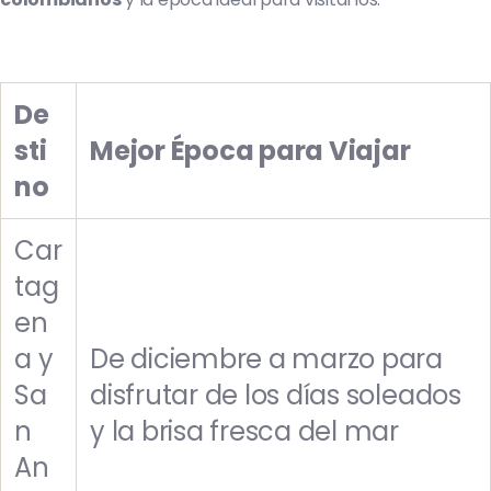
De
sti
Mejor Época para Viajar
no
Car
tag
en
a y
De diciembre a marzo para
Sa
disfrutar de los días soleados
n
y la brisa fresca del mar
An