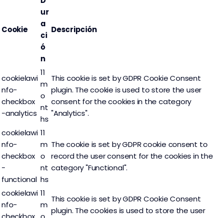
D
ur
a
Cookie
Descripción
ci
ó
n
11
cookielawi
This cookie is set by GDPR Cookie Consent
m
nfo-
plugin. The cookie is used to store the user
o
checkbox
consent for the cookies in the category
nt
-analytics
"Analytics".
hs
cookielawi
11
nfo-
m
The cookie is set by GDPR cookie consent to
checkbox
o
record the user consent for the cookies in the
-
nt
category "Functional".
functional
hs
cookielawi
11
This cookie is set by GDPR Cookie Consent
nfo-
m
plugin. The cookies is used to store the user
checkbox
o