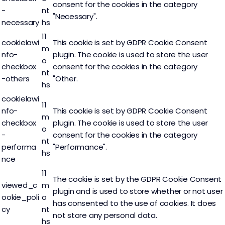
consent for the cookies in the category
-
nt
"Necessary".
necessary
hs
11
cookielawi
This cookie is set by GDPR Cookie Consent
m
nfo-
plugin. The cookie is used to store the user
o
checkbox
consent for the cookies in the category
nt
-others
"Other.
hs
cookielawi
11
nfo-
This cookie is set by GDPR Cookie Consent
m
checkbox
plugin. The cookie is used to store the user
o
-
consent for the cookies in the category
nt
performa
"Performance".
hs
nce
11
The cookie is set by the GDPR Cookie Consent
viewed_c
m
plugin and is used to store whether or not user
ookie_poli
o
has consented to the use of cookies. It does
cy
nt
not store any personal data.
hs