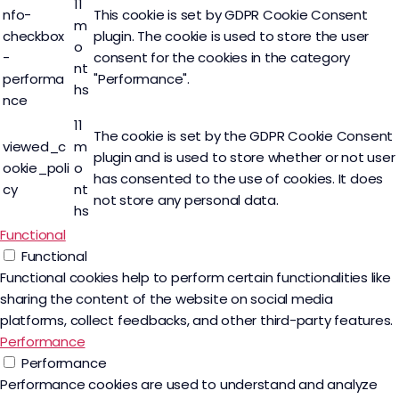
11
nfo-
This cookie is set by GDPR Cookie Consent
m
checkbox
plugin. The cookie is used to store the user
o
-
consent for the cookies in the category
nt
performa
"Performance".
hs
nce
11
The cookie is set by the GDPR Cookie Consent
viewed_c
m
plugin and is used to store whether or not user
ookie_poli
o
has consented to the use of cookies. It does
cy
nt
not store any personal data.
hs
Functional
Functional
Functional cookies help to perform certain functionalities like
sharing the content of the website on social media
platforms, collect feedbacks, and other third-party features.
Performance
Performance
Performance cookies are used to understand and analyze