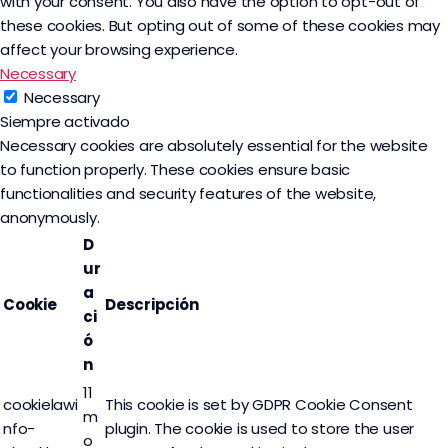
with your consent. You also have the option to opt-out of
these cookies. But opting out of some of these cookies may
affect your browsing experience.
Necessary
Necessary
Siempre activado
Necessary cookies are absolutely essential for the website
to function properly. These cookies ensure basic
functionalities and security features of the website,
anonymously.
D
ur
a
Cookie
Descripción
ci
ó
n
11
cookielawi
This cookie is set by GDPR Cookie Consent
m
nfo-
plugin. The cookie is used to store the user
o