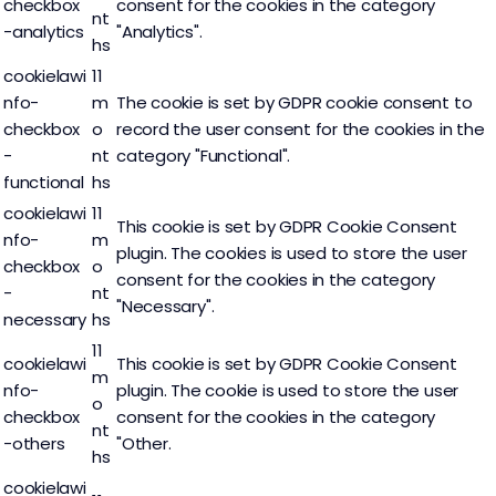
checkbox
consent for the cookies in the category
nt
-analytics
"Analytics".
hs
cookielawi
11
nfo-
m
The cookie is set by GDPR cookie consent to
checkbox
o
record the user consent for the cookies in the
-
nt
category "Functional".
functional
hs
cookielawi
11
This cookie is set by GDPR Cookie Consent
nfo-
m
plugin. The cookies is used to store the user
checkbox
o
consent for the cookies in the category
-
nt
"Necessary".
necessary
hs
11
cookielawi
This cookie is set by GDPR Cookie Consent
m
nfo-
plugin. The cookie is used to store the user
o
checkbox
consent for the cookies in the category
nt
-others
"Other.
hs
cookielawi