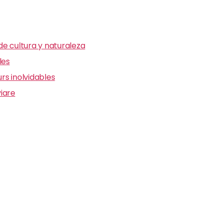
e cultura y naturaleza
les
s inolvidables
iare