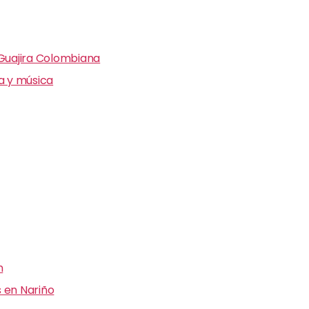
 Guajira Colombiana
ra y música
n
 en Nariño