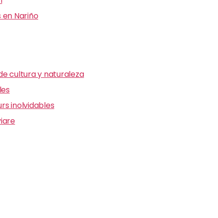
n
 en Nariño
e cultura y naturaleza
les
s inolvidables
iare