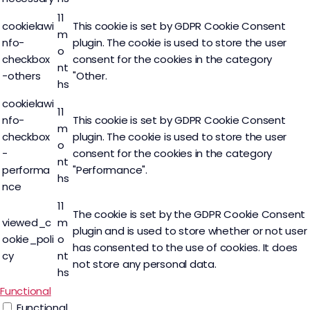
11
cookielawi
This cookie is set by GDPR Cookie Consent
m
nfo-
plugin. The cookie is used to store the user
o
checkbox
consent for the cookies in the category
nt
-others
"Other.
hs
cookielawi
11
nfo-
This cookie is set by GDPR Cookie Consent
m
checkbox
plugin. The cookie is used to store the user
o
-
consent for the cookies in the category
nt
performa
"Performance".
hs
nce
11
The cookie is set by the GDPR Cookie Consent
viewed_c
m
plugin and is used to store whether or not user
ookie_poli
o
has consented to the use of cookies. It does
cy
nt
not store any personal data.
hs
Functional
Functional