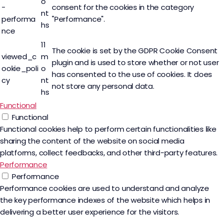
o
-
consent for the cookies in the category
nt
performa
"Performance".
hs
nce
11
The cookie is set by the GDPR Cookie Consent
viewed_c
m
plugin and is used to store whether or not user
ookie_poli
o
has consented to the use of cookies. It does
cy
nt
not store any personal data.
hs
Functional
Functional
Functional cookies help to perform certain functionalities like
sharing the content of the website on social media
platforms, collect feedbacks, and other third-party features.
Performance
Performance
Performance cookies are used to understand and analyze
the key performance indexes of the website which helps in
delivering a better user experience for the visitors.