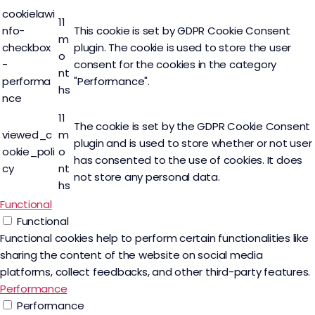
cookielawi
11
nfo-
This cookie is set by GDPR Cookie Consent
m
checkbox
plugin. The cookie is used to store the user
o
-
consent for the cookies in the category
nt
performa
"Performance".
hs
nce
11
The cookie is set by the GDPR Cookie Consent
viewed_c
m
plugin and is used to store whether or not user
ookie_poli
o
has consented to the use of cookies. It does
cy
nt
not store any personal data.
hs
Functional
Functional
Functional cookies help to perform certain functionalities like
sharing the content of the website on social media
platforms, collect feedbacks, and other third-party features.
Performance
Performance