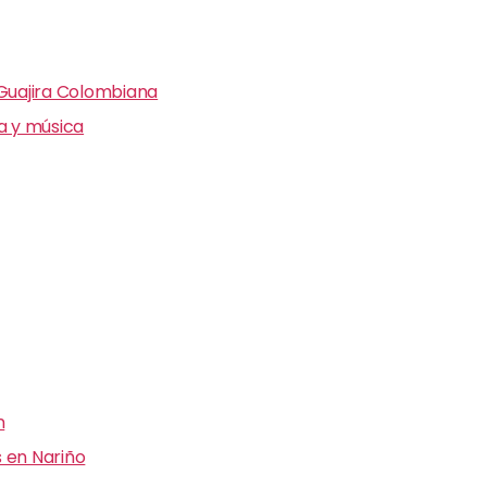
 Guajira Colombiana
ra y música
n
 en Nariño