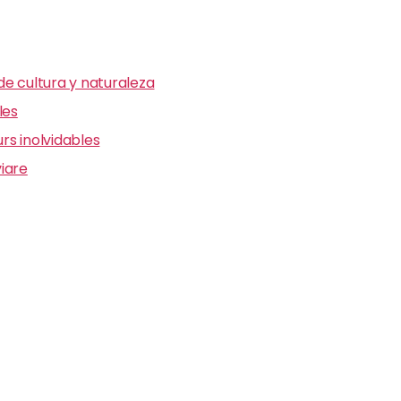
e cultura y naturaleza
les
s inolvidables
iare