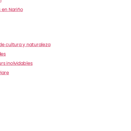
n
 en Nariño
e cultura y naturaleza
les
s inolvidables
iare