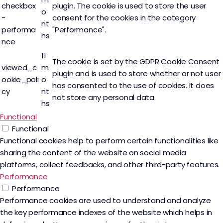
checkbox
plugin. The cookie is used to store the user
o
-
consent for the cookies in the category
nt
performa
"Performance".
hs
nce
11
The cookie is set by the GDPR Cookie Consent
viewed_c
m
plugin and is used to store whether or not user
ookie_poli
o
has consented to the use of cookies. It does
cy
nt
not store any personal data.
hs
Functional
Functional
Functional cookies help to perform certain functionalities like
sharing the content of the website on social media
platforms, collect feedbacks, and other third-party features.
Performance
Performance
Performance cookies are used to understand and analyze
the key performance indexes of the website which helps in