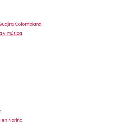
 Guajira Colombiana
ra y música
n
 en Nariño