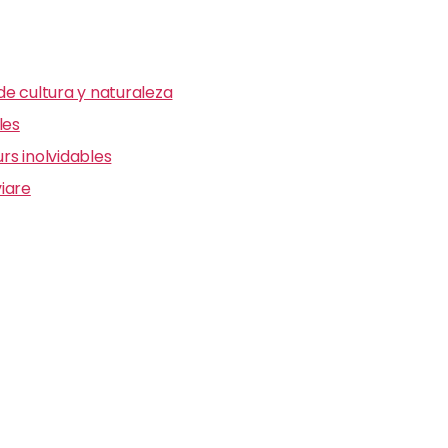
e cultura y naturaleza
les
s inolvidables
iare