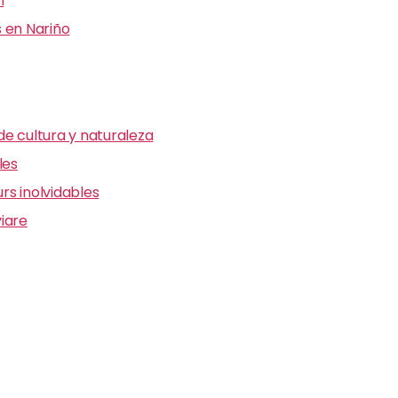
n
 en Nariño
e cultura y naturaleza
les
s inolvidables
iare