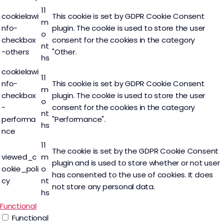
11
cookielawi
This cookie is set by GDPR Cookie Consent
m
nfo-
plugin. The cookie is used to store the user
o
checkbox
consent for the cookies in the category
nt
-others
"Other.
hs
cookielawi
11
nfo-
This cookie is set by GDPR Cookie Consent
m
checkbox
plugin. The cookie is used to store the user
o
-
consent for the cookies in the category
nt
performa
"Performance".
hs
nce
11
The cookie is set by the GDPR Cookie Consent
viewed_c
m
plugin and is used to store whether or not user
ookie_poli
o
has consented to the use of cookies. It does
cy
nt
not store any personal data.
hs
Functional
Functional