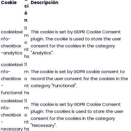
Cookie
Descripción
ci
ó
n
11
cookielawi
This cookie is set by GDPR Cookie Consent
m
nfo-
plugin. The cookie is used to store the user
o
checkbox
consent for the cookies in the category
nt
-analytics
"Analytics".
hs
cookielawi
11
nfo-
m
The cookie is set by GDPR cookie consent to
checkbox
o
record the user consent for the cookies in the
-
nt
category "Functional".
functional
hs
cookielawi
11
This cookie is set by GDPR Cookie Consent
nfo-
m
plugin. The cookies is used to store the user
checkbox
o
consent for the cookies in the category
-
nt
"Necessary".
necessary
hs