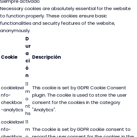
Siempre activado
Necessary cookies are absolutely essential for the website
to function properly. These cookies ensure basic
functionalities and security features of the website,
anonymously.
D
ur
a
Cookie
Descripción
ci
ó
n
11
cookielawi
This cookie is set by GDPR Cookie Consent
m
nfo-
plugin. The cookie is used to store the user
o
checkbox
consent for the cookies in the category
nt
-analytics
"Analytics".
hs
cookielawi
11
nfo-
m
The cookie is set by GDPR cookie consent to
checkbox
o
record the user consent for the cookies in the