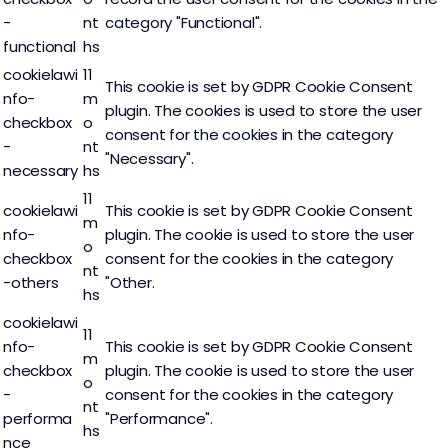
-
nt
category "Functional".
functional
hs
cookielawi
11
This cookie is set by GDPR Cookie Consent
nfo-
m
plugin. The cookies is used to store the user
checkbox
o
consent for the cookies in the category
-
nt
"Necessary".
necessary
hs
11
cookielawi
This cookie is set by GDPR Cookie Consent
m
nfo-
plugin. The cookie is used to store the user
o
checkbox
consent for the cookies in the category
nt
-others
"Other.
hs
cookielawi
11
nfo-
This cookie is set by GDPR Cookie Consent
m
checkbox
plugin. The cookie is used to store the user
o
-
consent for the cookies in the category
nt
performa
"Performance".
hs
nce