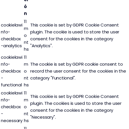
ó
n
11
cookielawi
This cookie is set by GDPR Cookie Consent
m
nfo-
plugin. The cookie is used to store the user
o
checkbox
consent for the cookies in the category
nt
-analytics
"Analytics".
hs
cookielawi
11
nfo-
m
The cookie is set by GDPR cookie consent to
checkbox
o
record the user consent for the cookies in the
-
nt
category "Functional".
functional
hs
cookielawi
11
This cookie is set by GDPR Cookie Consent
nfo-
m
plugin. The cookies is used to store the user
checkbox
o
consent for the cookies in the category
-
nt
"Necessary".
necessary
hs
11