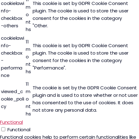
cookielawi
This cookie is set by GDPR Cookie Consent
m
nfo-
plugin. The cookie is used to store the user
o
checkbox
consent for the cookies in the category
nt
-others
"Other.
hs
cookielawi
11
nfo-
This cookie is set by GDPR Cookie Consent
m
checkbox
plugin. The cookie is used to store the user
o
-
consent for the cookies in the category
nt
performa
"Performance".
hs
nce
11
The cookie is set by the GDPR Cookie Consent
viewed_c
m
plugin and is used to store whether or not user
ookie_poli
o
has consented to the use of cookies. It does
cy
nt
not store any personal data.
hs
Functional
Functional
Functional cookies help to perform certain functionalities like