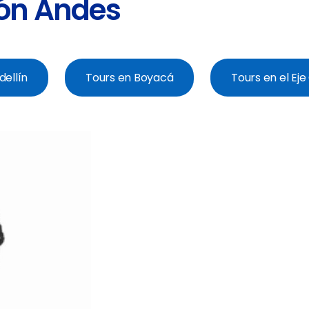
ión Andes
dellín
Tours en Boyacá
Tours en el Ej