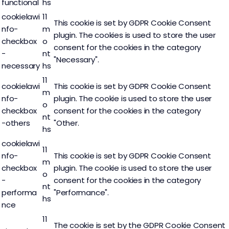
functional
hs
cookielawi
11
This cookie is set by GDPR Cookie Consent
nfo-
m
plugin. The cookies is used to store the user
checkbox
o
consent for the cookies in the category
-
nt
"Necessary".
necessary
hs
11
cookielawi
This cookie is set by GDPR Cookie Consent
m
nfo-
plugin. The cookie is used to store the user
o
checkbox
consent for the cookies in the category
nt
-others
"Other.
hs
cookielawi
11
nfo-
This cookie is set by GDPR Cookie Consent
m
checkbox
plugin. The cookie is used to store the user
o
-
consent for the cookies in the category
nt
performa
"Performance".
hs
nce
11
The cookie is set by the GDPR Cookie Consent